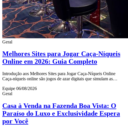
Geral
Melhores Sites para Jogar Caça-Níqueis
Online em 2026: Guia Completo
Introdução aos Melhores Sites para Jogar Caça-Níqueis Online
Caça-níqueis online são jogos de azar digitais que simulam as
tradicionais máquinas físicas encontr
Equipe
06/08/2026
Geral
Casa à Venda na Fazenda Boa Vista: O
Paraíso do Luxo e Exclusividade Espera
por Você